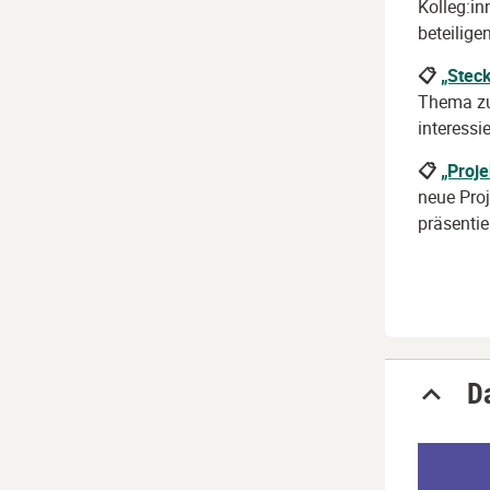
Kolleg:in
beteilige
📋
„Stec
Thema zu 
interess
📋
„Proj
neue Proj
präsentie
D