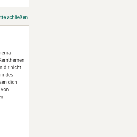
tte schließen
Thema
e Kernthemen
n dir nicht
inn des
zen dich
n von
en.