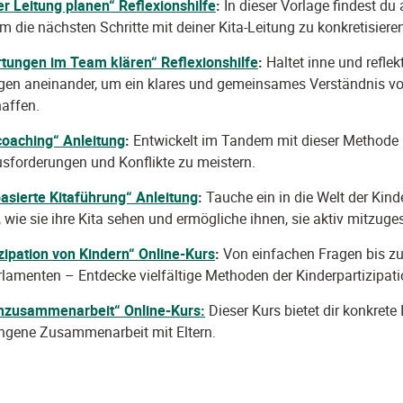
er Leitung planen“ Reflexionshilfe
:
In dieser Vorlage findest du
m die nächsten Schritte mit deiner Kita-Leitung zu konkretisiere
rtungen im Team klären“
Reflexionshilfe
:
Haltet inne und reflekt
gen aneinander, um ein klares und gemeinsames Verständnis v
affen.
coaching“ Anleitung
:
Entwickelt im Tandem mit dieser Methode
sforderungen und Konflikte zu meistern.
asierte Kitaführung“
Anleitung
:
Tauche ein in die Welt der Kind
 wie sie ihre Kita sehen und ermögliche ihnen, sie aktiv mitzuges
izipation von Kindern“ Online-Kurs
:
Von einfachen Fragen bis z
lamenten – Entdecke vielfältige Methoden der Kinderpartizipati
rnzusammenarbeit“ Online-Kurs
:
Dieser Kurs bietet dir konkrete 
ungene Zusammenarbeit mit Eltern.