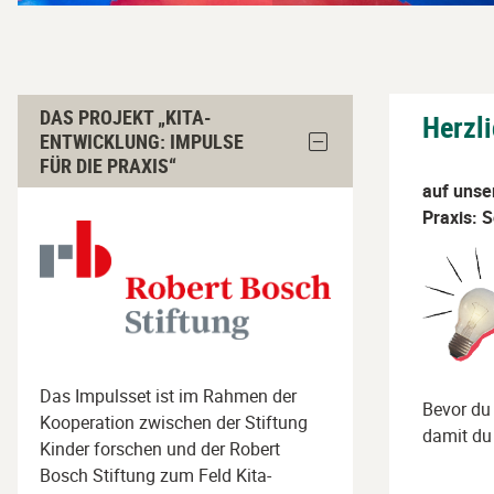
Abschnit
Das
DAS PROJEKT „KITA-
Herzl
Projekt
Block
ENTWICKLUNG: IMPULSE
Das
„Kita-
FÜR DIE PRAXIS“
Projekt
Entwicklung:
auf unse
„Kita-
Impulse
Entwicklung:
Praxis: S
Impulse
für
für
die
die
Praxis“
Praxis“
ausblenden
überspringen
Das Impulsset ist im Rahmen der
Bevor du 
Kooperation zwischen der Stiftung
damit du 
Kinder forschen und der Robert
Bosch Stiftung zum Feld Kita-