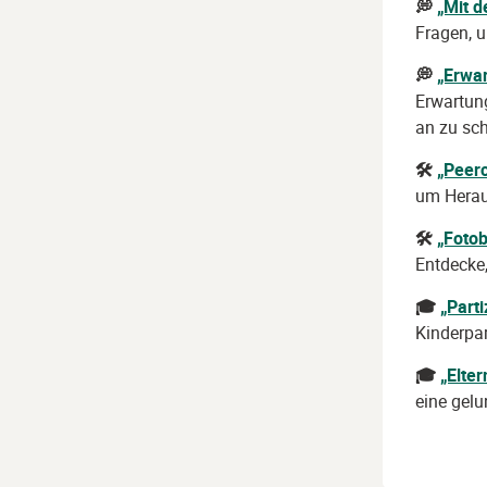
💭
„Mit d
Fragen, u
💭
„Erwa
Erwartun
an zu sch
🛠
„Peer
um Herau
🛠
„Fotob
Entdecke,
🎓
„Part
Kinderpar
🎓
„Elte
eine gel