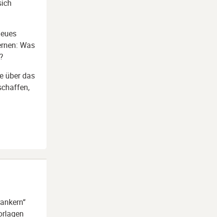
sich
neues
lernen: Was
?
e über das
schaffen,
ankern“
orlagen