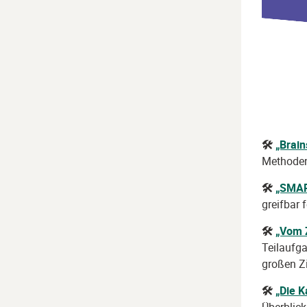
🛠
„Brai
Methoden:
🛠
„SMAR
greifbar 
🛠
„Vom 
Teilaufga
großen Zi
🛠
„Die 
Überblick