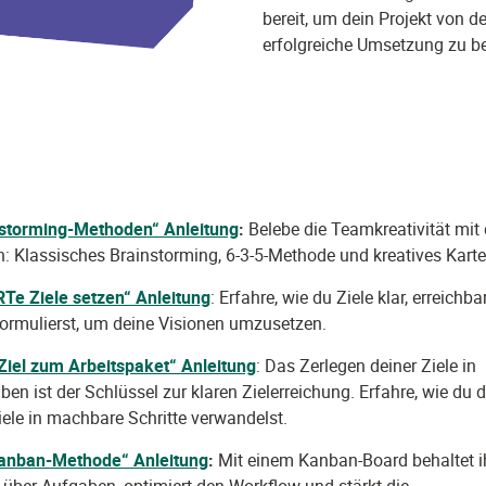
bereit, um dein Projekt von de
erfolgreiche Umsetzung zu be
nstorming-Methoden“
Anleitung
:
Belebe die Teamkreativität mit
 Klassisches Brainstorming, 6-3-5-Methode und kreatives Karte
Te Ziele setzen“
Anleitung
: Erfahre, wie du Ziele klar, erreichb
formulierst, um deine Visionen umzusetzen.
Ziel zum Arbeitspaket“
Anleitung
: Das Zerlegen deiner Ziele in
ben ist der Schlüssel zur klaren Zielerreichung. Erfahre, wie du 
ele in machbare Schritte verwandelst.
Kanban-Methode“
Anleitung
:
Mit einem Kanban-Board behaltet i
 über Aufgaben, optimiert den Workflow und stärkt die