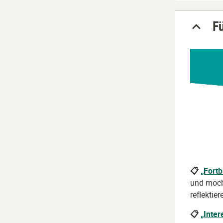
F
📋
„Fortb
und möch
reflektie
📋
„Inte