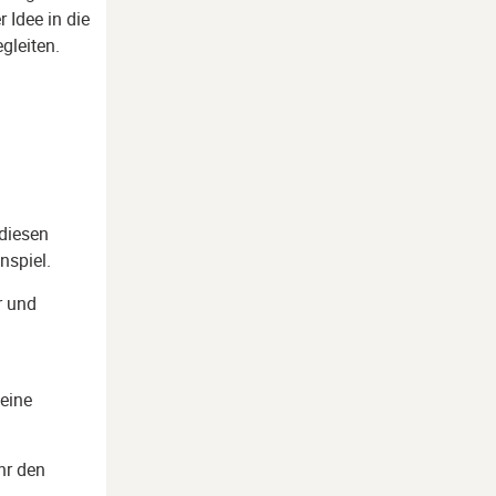
r Idee in die
gleiten.
 diesen
nspiel.
ar und
deine
hr den