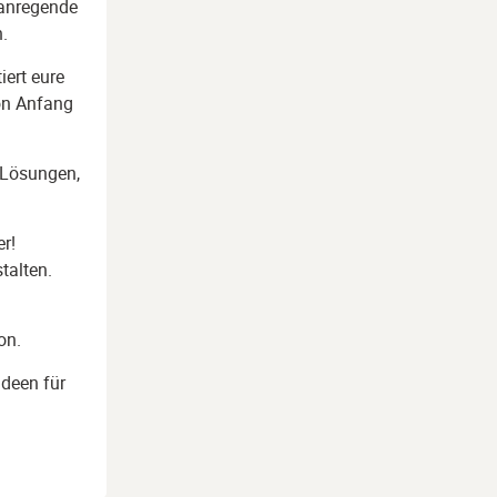
 anregende
n.
iert eure
on Anfang
 Lösungen,
er!
talten.
u
on.
Ideen für