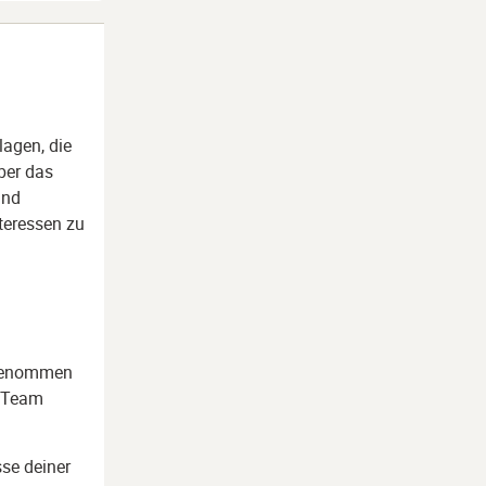
lagen, die
ber das
und
teressen zu
ilgenommen
s Team
sse deiner