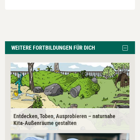
weitere
Block
WEITERE FORTBILDUNGEN FÜR DICH
Fortbildungen
weitere
Fortbil
für
für
E
dich
dich
n
ausble
überspringen
t
d
e
c
k
Entdecken, Toben, Ausprobieren – naturnahe
e
Kita-Außenräume gestalten
n
,
L