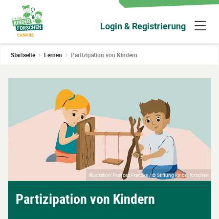
Zum
Hauptinhalt
N
Login & Registrierung
wechseln
ü
Startseite
Lernen
Partizipation von Kindern
Illustration: Frances Franzke / © Stiftung Kinder forschen
Partizipation von Kindern