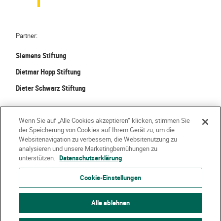
n
r
d
ä
,
u
Partner:
W
m
a
Siemens Stiftung
e
l
g
Dietmar Hopp Stiftung
d
e
Dieter Schwarz Stiftung
-
s
L
t
e
©
2026 Stiftung Kinder forschen. Alle Rechte vorbehalten.
a
Wenn Sie auf „Alle Cookies akzeptieren“ klicken, stimmen Sie
b
l
der Speicherung von Cookies auf Ihrem Gerät zu, um die
e
Kontakt
Häufige Fragen
Impressum
t
Websitenavigation zu verbessern, die Websitenutzung zu
analysieren und unsere Marketingbemühungen zu
n
e
Datenschutzerklärung
Nutzungsbedingungen
Über Uns
unterstützen.
Datenschutzerklärung
s
n
r
Cookie-Einstellungen
ä
u
Alle ablehnen
m
e