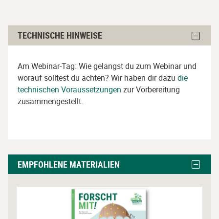
Technische
Block
TECHNISCHE HINWEISE
Hinweise
Techni
Hinwei
überspringen
ausble
Am Webinar-Tag: Wie gelangst du zum Webinar und
worauf solltest du achten? Wir haben dir dazu
die
technischen Voraussetzungen
zur Vorbereitung
zusammengestellt.
Empfohlene
Block
EMPFOHLENE MATERIALIEN
Materialien
Empfoh
Materia
überspringen
ausble
H
i
e