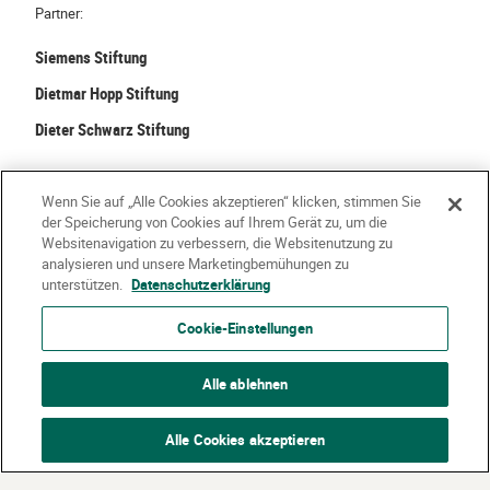
n
Partner:
o
E
p
i
Siemens Stiftung
h
n
Dietmar Hopp Stiftung
i
s
e
Dieter Schwarz Stiftung
t
r
i
e
e
©
2026 Stiftung Kinder forschen. Alle Rechte vorbehalten.
n
Wenn Sie auf „Alle Cookies akzeptieren“ klicken, stimmen Sie
g
der Speicherung von Cookies auf Ihrem Gerät zu, um die
m
i
Kontakt
Häufige Fragen
Impressum
Websitenavigation zu verbessern, die Websitenutzung zu
i
n
analysieren und unsere Marketingbemühungen zu
t
Datenschutzerklärung
Nutzungsbedingungen
Über Uns
unterstützen.
Datenschutzerklärung
B
K
i
Cookie-Einstellungen
i
l
n
d
d
Alle ablehnen
u
e
n
r
Alle Cookies akzeptieren
g
n
f
"