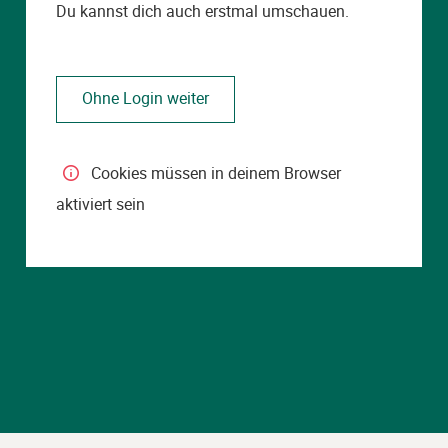
Du kannst dich auch erstmal umschauen.
Hilfe
Cookies müssen in deinem Browser
für
aktiviert sein
Cookies
müssen
in
deinem
Browser
aktiviert
sein