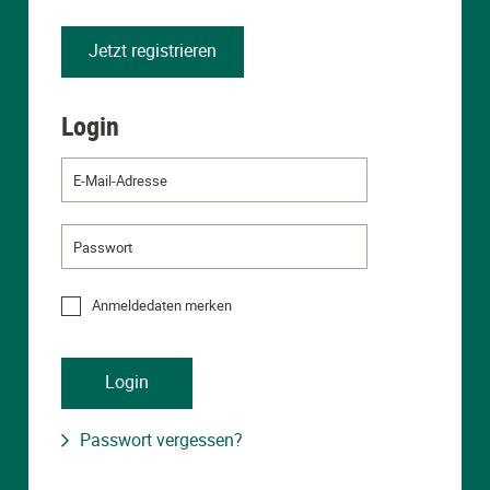
Jetzt registrieren
Login
Login
überspringen
Anmeldedaten merken
Passwort vergessen?