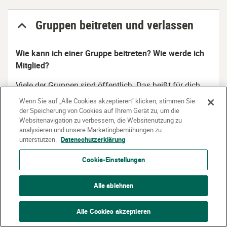
Gruppen beitreten und verlassen
Wie kann ich einer Gruppe beitreten? Wie werde ich
Mitglied?
Viele der Gruppen sind öffentlich. Das heißt für dich
sind alle Beiträge in der Gruppe sichtbar auch ohne
Wenn Sie auf „Alle Cookies akzeptieren“ klicken, stimmen Sie
dass du ihr beitrittst. Wenn du auf „Beitreten“ klickst,
der Speicherung von Cookies auf Ihrem Gerät zu, um die
Websitenavigation zu verbessern, die Websitenutzung zu
dann bist du Mitglied der Gruppe. Das heißt, du hast
analysieren und unsere Marketingbemühungen zu
die Möglichkeit in der Gruppe zu interagieren (Beiträge
unterstützen.
Datenschutzerklärung
liken, teilen, verfassen) und erhältst auch
Benachrichtigungen, wenn in der Gruppe etwas Neues
Cookie-Einstellungen
passiert. Mit dem Beitritt einer Gruppe stimmst du den
Community-Richtlinien zu.
Alle ablehnen
Alle Cookies akzeptieren
Wo finde ich meine Gruppen?