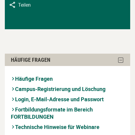
Teilen
Häufige
Block
HÄUFIGE FRAGEN
Fragen
Häufige
Fragen
überspringen
ausble
Häufige Fragen
Campus-Registrierung und Löschung
Login, E-Mail-Adresse und Passwort
Fortbildungsformate im Bereich
FORTBILDUNGEN
Technische Hinweise für Webinare