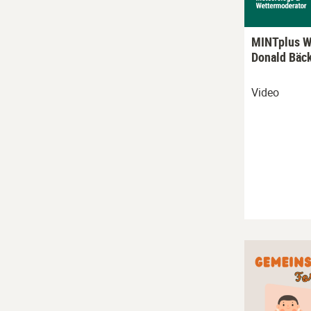
MINTplus We
Donald Bäc
Video