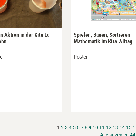
n Aktion in der Kita La
Spielen, Bauen, Sortieren –
lohn
Mathematik im Kita-Alltag
el
Poster
1
2
3
4
5
6
7
8
9
10
11
12
13
14
15
1
Alle anzeigen 44