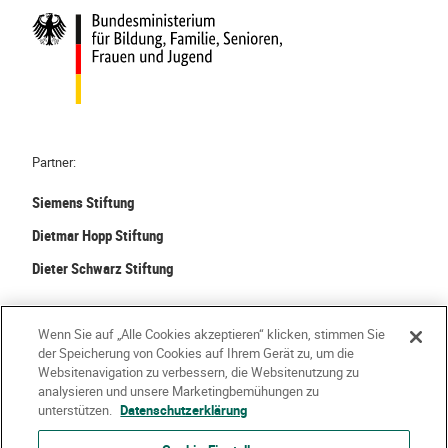
i
:
l
e
N
s
l
e
C
f
u
h
a
g
a
l
i
n
t
e
c
Partner:
&
r
e
T
Siemens Stiftung
k
n
e
e
u
Dietmar Hopp Stiftung
i
n
t
Dieter Schwarz Stiftung
l
n
z
h
t
e
©
2026 Stiftung Kinder forschen. Alle Rechte vorbehalten.
a
k
n
Wenn Sie auf „Alle Cookies akzeptieren“ klicken, stimmen Sie
b
e
der Speicherung von Cookies auf Ihrem Gerät zu, um die
e
Kontakt
Häufige Fragen
Impressum
i
Websitenavigation zu verbessern, die Websitenutzung zu
analysieren und unsere Marketingbemühungen zu
:
n
Datenschutzerklärung
Nutzungsbedingungen
Über Uns
unterstützen.
Datenschutzerklärung
A
e
n
N