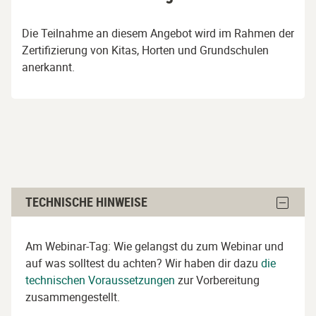
Die Teilnahme an diesem Angebot wird im Rahmen der
Zertifizierung von Kitas, Horten und Grundschulen
anerkannt.
Technische
Block
TECHNISCHE HINWEISE
Hinweise
Techni
Hinwei
überspringen
ausble
Am Webinar-Tag: Wie gelangst du zum Webinar und
auf was solltest du achten? Wir haben dir dazu
die
technischen Voraussetzungen
zur Vorbereitung
zusammengestellt.