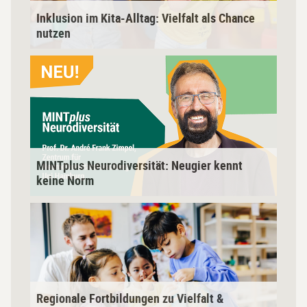
l
m
Inklusion im Kita-Alltag: Vielfalt als Chance
e
K
nutzen
u
L
r
i
s
n
I
k
n
z
k
u
l
m
u
MINTplus Neurodiversität: Neugier kennt
K
s
keine Norm
u
i
R
r
o
e
s
n
g
M
i
i
I
m
o
N
K
n
T
i
Regionale Fortbildungen zu Vielfalt &