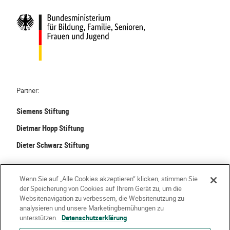
i
s
t
ü
b
e
r
Partner:
a
l
Siemens Stiftung
l
Dietmar Hopp Stiftung
Dieter Schwarz Stiftung
©
2026 Stiftung Kinder forschen. Alle Rechte vorbehalten.
Wenn Sie auf „Alle Cookies akzeptieren“ klicken, stimmen Sie
der Speicherung von Cookies auf Ihrem Gerät zu, um die
Kontakt
Häufige Fragen
Impressum
Websitenavigation zu verbessern, die Websitenutzung zu
analysieren und unsere Marketingbemühungen zu
Datenschutzerklärung
Nutzungsbedingungen
Über Uns
unterstützen.
Datenschutzerklärung