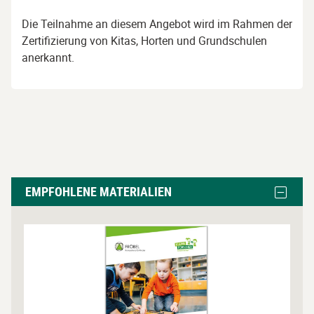
Die Teilnahme an diesem Angebot wird im Rahmen der
Zertifizierung von Kitas, Horten und Grundschulen
anerkannt.
Empfohlene
Block
EMPFOHLENE MATERIALIEN
Materialien
Empfoh
Materia
überspringen
ausble