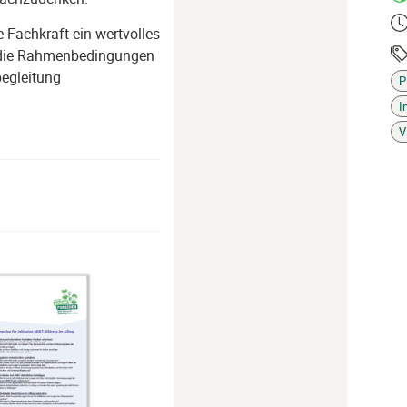
Ze
 Fachkraft ein wertvolles
, die Rahmenbedingungen
begleitung
P
Ta
I
V