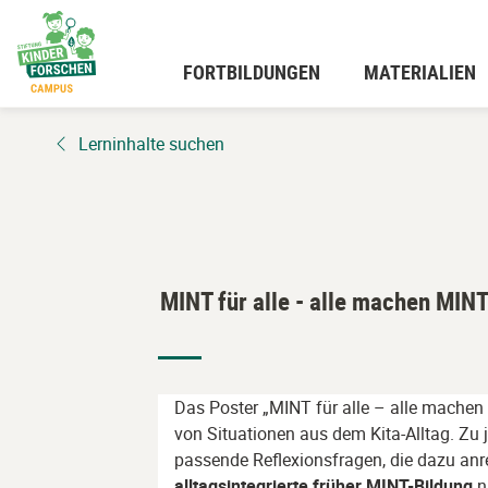
Zum
Hauptinhalt
wechseln
FORTBILDUNGEN
MATERIALIEN
Lerninhalte suchen
MINT für alle - alle machen MIN
Das Poster „MINT für alle – alle machen 
von Situationen aus dem Kita-Alltag. Zu j
passende Reflexionsfragen, die dazu anr
alltagsintegrierte früher MINT-Bildung
n