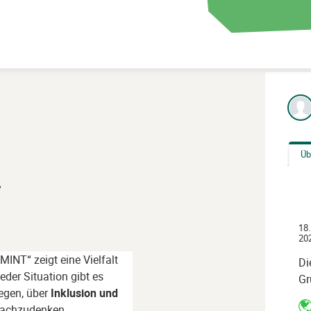
Üb
T
18.
202
MINT“ zeigt eine Vielfalt
Di
eder Situation gibt es
Gr
egen, über
Inklusion und
achzudenken.