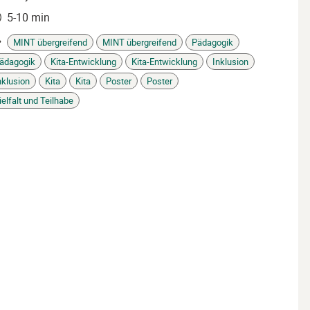
5-10 min
it
MINT übergreifend
MINT übergreifend
Pädagogik
ädagogik
Kita-Entwicklung
Kita-Entwicklung
Inklusion
gs
nklusion
Kita
Kita
Poster
Poster
ielfalt und Teilhabe