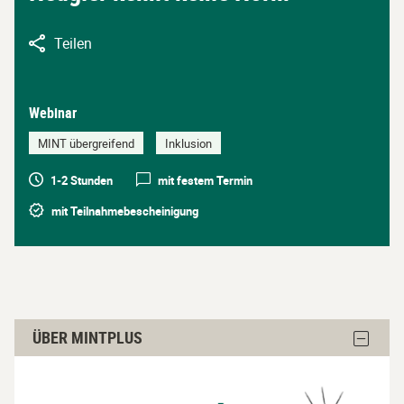
Teilen
Webinar
MINT übergreifend
Inklusion
1-2 Stunden
mit festem Termin
mit Teilnahmebescheinigung
Über
Block
ÜBER MINTPLUS
MINTplus
Über
MINTpl
überspringen
ausble