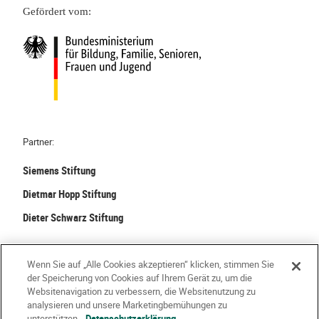
g
Gefördert vom:
b
:
e
V
w
i
e
e
g
l
t
f
m
a
i
l
Partner:
c
t
h
Siemens Stiftung
a
?
l
Dietmar Hopp Stiftung
–
s
Dieter Schwarz Stiftung
K
C
ö
h
©
2026 Stiftung Kinder forschen. Alle Rechte vorbehalten.
r
a
Wenn Sie auf „Alle Cookies akzeptieren“ klicken, stimmen Sie
p
n
der Speicherung von Cookies auf Ihrem Gerät zu, um die
e
Kontakt
Häufige Fragen
Impressum
c
Websitenavigation zu verbessern, die Websitenutzung zu
analysieren und unsere Marketingbemühungen zu
r
e
Datenschutzerklärung
Nutzungsbedingungen
Über Uns
unterstützen.
Datenschutzerklärung