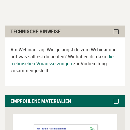
Technische
Block
TECHNISCHE HINWEISE
Hinweise
Techni
Hinwei
überspringen
ausble
Am Webinar-Tag: Wie gelangst du zum Webinar und
auf was solltest du achten? Wir haben dir dazu
die
technischen Voraussetzungen
zur Vorbereitung
zusammengestellt.
Empfohlene
Block
EMPFOHLENE MATERIALIEN
Materialien
Empfoh
Materia
überspringen
ausble