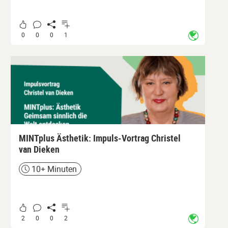
0
0
0
1
MINTplus Ästhetik: Impuls-Vortrag Christel
van Dieken
10+ Minuten
Zeit
2
0
0
2