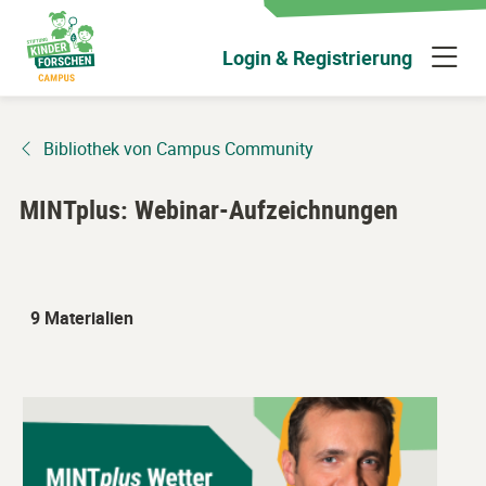
Zum
Hauptinhalt
N
Login & Registrierung
wechseln
ü
Bibliothek von Campus Community
MINTplus: Webinar-Aufzeichnungen
9 Materialien