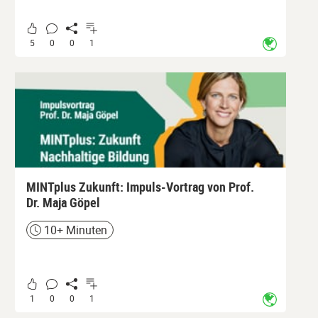
5
0
0
1
MINTplus Zukunft: Impuls-Vortrag von Prof.
Dr. Maja Göpel
10+ Minuten
Zeit
1
0
0
1