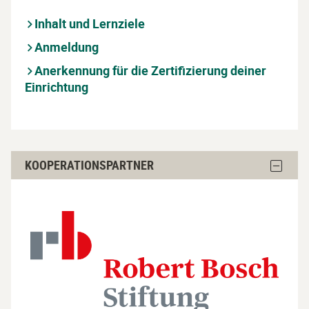
Wirklich
Neues
Neues
Inhalt und Lernziele
in
in
der
der
Anmeldung
Kita
Kita
umsetz
Anerkennung für die Zertifizierung deiner
umsetzen
ausble
Einrichtung
überspringen
Kooperationspartner
Block
KOOPERATIONSPARTNER
überspringen
Koopera
ausble