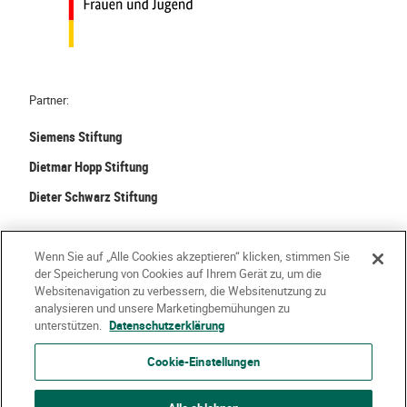
m
H
T
E
e
a
m
Partner:
–
K
Siemens Stiftung
i
Dietmar Hopp Stiftung
t
Dieter Schwarz Stiftung
a
-
A
©
2026 Stiftung Kinder forschen. Alle Rechte vorbehalten.
Wenn Sie auf „Alle Cookies akzeptieren“ klicken, stimmen Sie
l
der Speicherung von Cookies auf Ihrem Gerät zu, um die
l
Kontakt
Häufige Fragen
Impressum
Websitenavigation zu verbessern, die Websitenutzung zu
analysieren und unsere Marketingbemühungen zu
t
Datenschutzerklärung
Nutzungsbedingungen
Über Uns
unterstützen.
Datenschutzerklärung
a
g
Cookie-Einstellungen
g
e