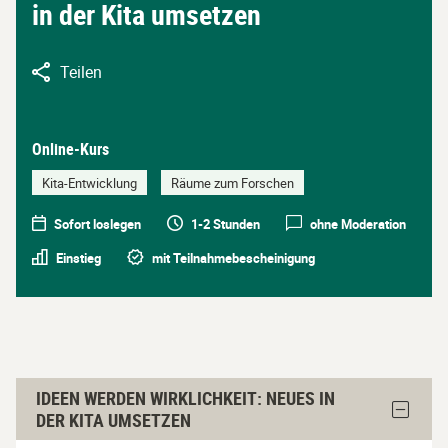
in der Kita umsetzen
Teilen
Online-Kurs
Kita-Entwicklung
Räume zum Forschen
Sofort loslegen
1-2 Stunden
ohne Moderation
Einstieg
mit Teilnahmebescheinigung
Ideen
IDEEN WERDEN WIRKLICHKEIT: NEUES IN
Block
werden
DER KITA UMSETZEN
Ideen
Wirklichkeit:
werden