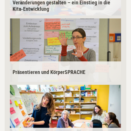
Veränderungen gestalten – ein Einstieg in die
r
Kita-Entwicklung
u
n
L
g
i
e
n
n
k
g
z
e
u
s
m
t
K
Präsentieren und KörperSPRACHE
a
u
l
r
R
t
s
e
e
P
g
n
r
i
–
ä
o
e
s
n
i
e
a
n