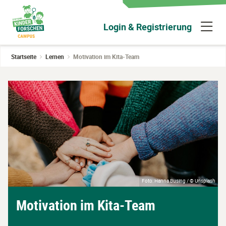
Zum
Hauptinhalt
N
Login & Registrierung
wechseln
ü
Startseite
Lernen
Motivation im Kita-Team
Foto: Hanna Busing / © Unsplash
Motivation im Kita-Team