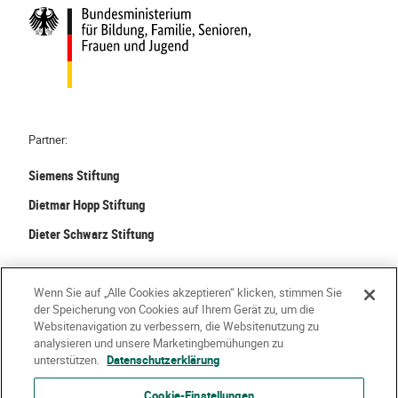
f
E
A
o
n
C
r
t
H
t
w
E
b
i
i
c
l
k
Partner:
d
l
u
Siemens Stiftung
u
n
n
Dietmar Hopp Stiftung
g
g
Dieter Schwarz Stiftung
:
S
t
©
2026 Stiftung Kinder forschen. Alle Rechte vorbehalten.
Wenn Sie auf „Alle Cookies akzeptieren“ klicken, stimmen Sie
a
der Speicherung von Cookies auf Ihrem Gerät zu, um die
r
Kontakt
Häufige Fragen
Impressum
Websitenavigation zu verbessern, die Websitenutzung zu
analysieren und unsere Marketingbemühungen zu
k
Datenschutzerklärung
Nutzungsbedingungen
Über Uns
unterstützen.
Datenschutzerklärung
i
m
Cookie-Einstellungen