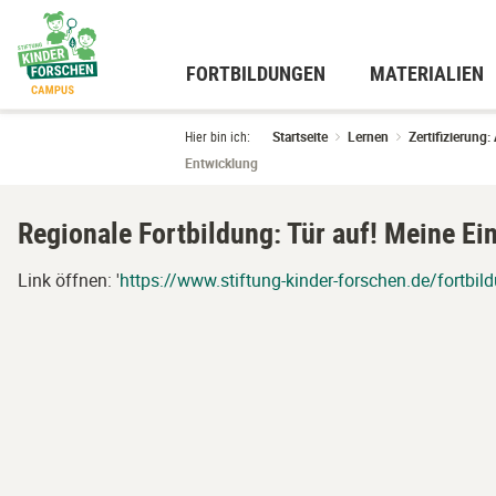
Zum
Hauptinhalt
wechseln
FORTBILDUNGEN
MATERIALIEN
Hier bin ich:
Startseite
Lernen
Zertifizierun
Entwicklung
Regionale Fortbildung: Tür auf! Meine Ei
Link öffnen: '
https://www.stiftung-kinder-forschen.de/fortbil