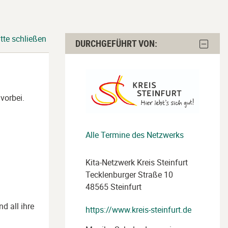
tte schließen
Durchgeführt
Block
DURCHGEFÜHRT VON:
von:
Durchge
von:
überspringen
ausble
vorbei.
Alle Termine des Netzwerks
Kita-Netzwerk Kreis Steinfurt
Tecklenburger Straße 10
48565 Steinfurt
d all ihre
https://www.kreis-steinfurt.de