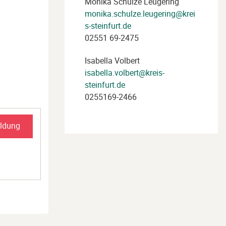
Monika Schulze Leugering
monika.schulze.leugering@krei
s-steinfurt.de
02551 69-2475
Isabella Volbert
isabella.volbert@kreis-
steinfurt.de
0255169-2466
ldung