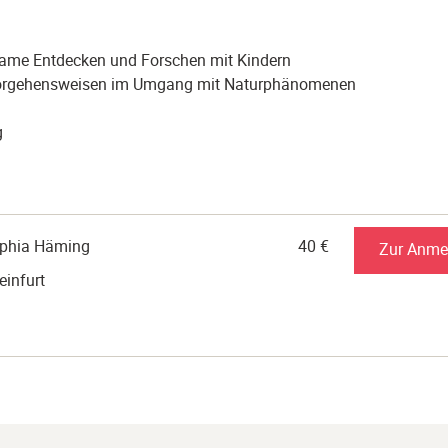
nsame Entdecken und Forschen mit Kindern
 Vorgehensweisen im Umgang mit Naturphänomenen
g
Sophia Häming
40 €
Zur Anme
einfurt