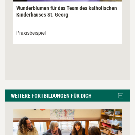
Wunderblumen für das Team des katholischen
Kinderhauses St. Georg
Praxisbeispiel
Weitere
Block
WEITERE FORTBILDUNGEN FÜR DICH
Fortbildungen
Weitere
Fortbil
für
für
L
dich
dich
i
ausble
überspringen
n
k