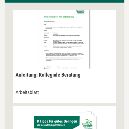
Materialien
Empfoh
Materia
überspringen
ausble
Anleitung: Kollegiale Beratung
Arbeitsblatt