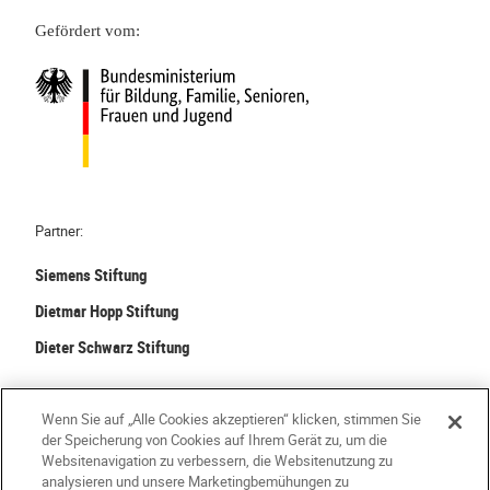
T
S
Gefördert vom:
e
P
a
R
m
A
–
C
K
H
i
E
t
a
Partner:
-
Siemens Stiftung
A
l
Dietmar Hopp Stiftung
l
Dieter Schwarz Stiftung
t
a
©
2026 Stiftung Kinder forschen. Alle Rechte vorbehalten.
g
Wenn Sie auf „Alle Cookies akzeptieren“ klicken, stimmen Sie
g
der Speicherung von Cookies auf Ihrem Gerät zu, um die
Kontakt
Häufige Fragen
Impressum
e
Websitenavigation zu verbessern, die Websitenutzung zu
analysieren und unsere Marketingbemühungen zu
m