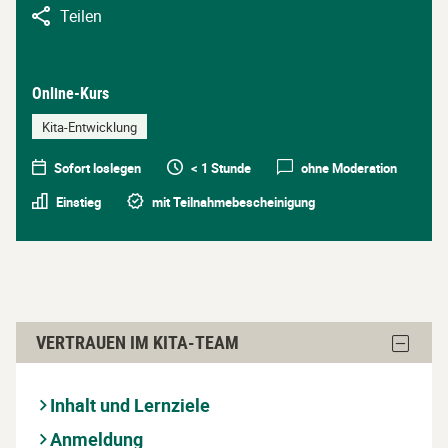
Teilen
Online-Kurs
Kita-Entwicklung
Sofort loslegen
< 1 Stunde
ohne Moderation
Einstieg
mit Teilnahmebescheinigung
Vertrauen
Block
VERTRAUEN IM KITA-TEAM
im
Vertrau
im
Kita-
Kita-
Inhalt und Lernziele
Team
Team
ausble
überspringen
Anmeldung