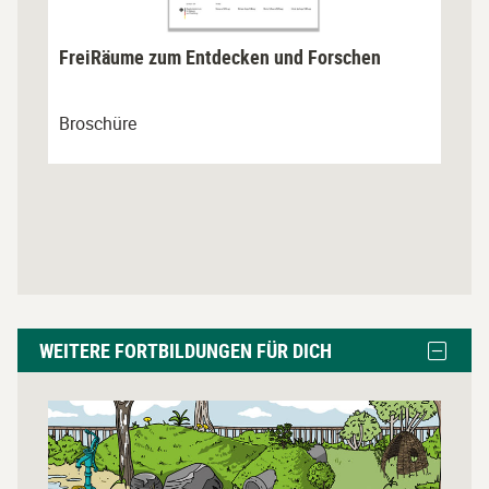
FreiRäume zum Entdecken und Forschen
Broschüre
Weitere
Block
WEITERE FORTBILDUNGEN FÜR DICH
Fortbildungen
Weitere
Fortbil
für
für
L
dich
dich
i
ausble
überspringen
n