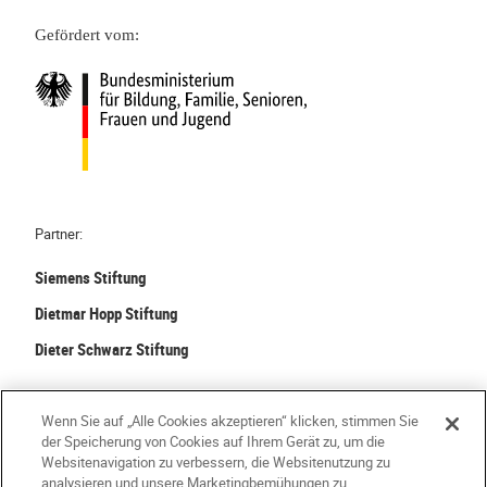
t
u
a
Gefördert vom:
h
n
t
e
d
u
m
F
r
a
o
n
t
r
a
i
s
h
k
c
e
i
h
K
Partner:
n
e
i
Siemens Stiftung
R
n
t
a
a
Dietmar Hopp Stiftung
u
-
Dieter Schwarz Stiftung
m
A
u
u
©
2026 Stiftung Kinder forschen. Alle Rechte vorbehalten.
n
ß
Wenn Sie auf „Alle Cookies akzeptieren“ klicken, stimmen Sie
d
e
der Speicherung von Cookies auf Ihrem Gerät zu, um die
Kontakt
Häufige Fragen
Impressum
F
n
Websitenavigation zu verbessern, die Websitenutzung zu
analysieren und unsere Marketingbemühungen zu