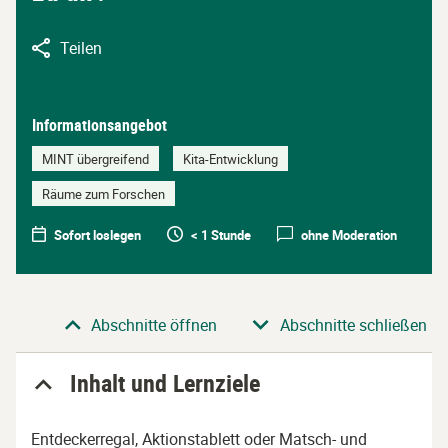
Teilen
Informationsangebot
MINT übergreifend
Kita-Entwicklung
Räume zum Forschen
Sofort loslegen
< 1 Stunde
ohne Moderation
Abschnitt
Abschnitte öffnen
Abschnitte schließen
Inhalt und Lernziele
Entdeckerregal, Aktionstablett oder Matsch- und