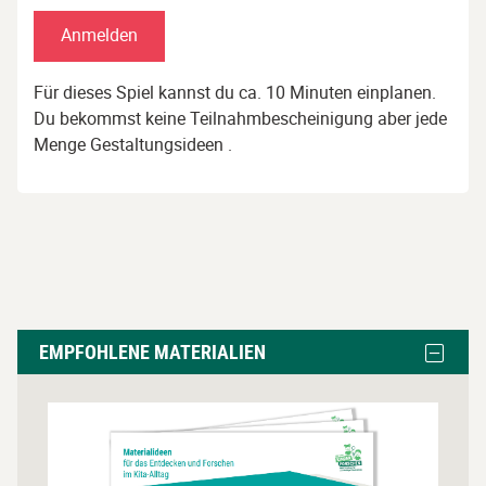
Anmelden
Für dieses Spiel kannst du ca. 10 Minuten einplanen.
Du bekommst keine Teilnahmbescheinigung aber jede
Menge Gestaltungsideen .
Empfohlene
Block
EMPFOHLENE MATERIALIEN
Materialien
Empfoh
Materia
überspringen
ausble