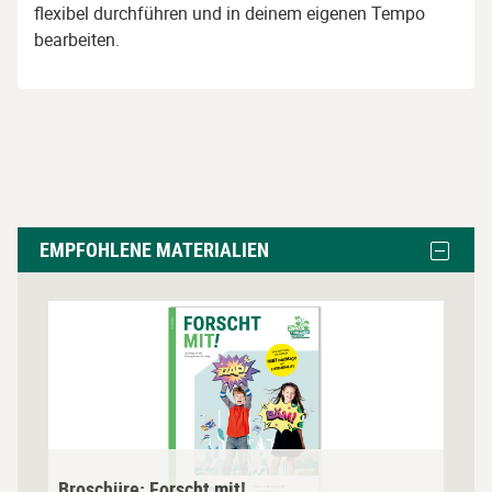
flexibel durchführen und in deinem eigenen Tempo
bearbeiten.
Empfohlene
Block
EMPFOHLENE MATERIALIEN
Materialien
Empfoh
Materia
überspringen
ausble
B
r
o
s
c
h
ü
Broschüre: Forscht mit!