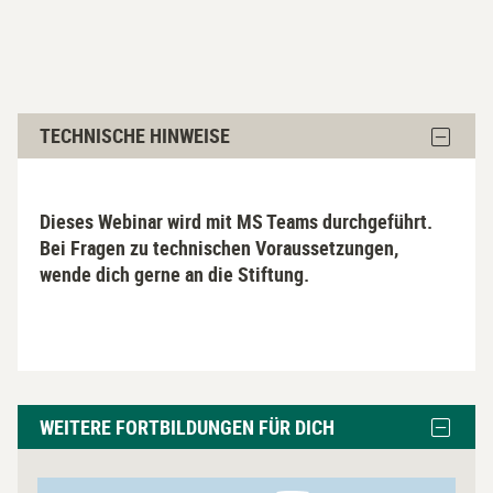
Technische
Block
TECHNISCHE HINWEISE
Hinweise
Techni
Hinwei
überspringen
ausble
Dieses Webinar wird mit MS Teams durchgeführt.
Bei Fragen zu technischen Voraussetzungen,
wende dich gerne an die Stiftung.
weitere
Block
WEITERE FORTBILDUNGEN FÜR DICH
Fortbildungen
weitere
Fortbil
für
für
L