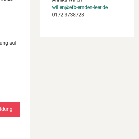
willen@efb-emden-leer.de
0172-3738728
tung auf
ldung