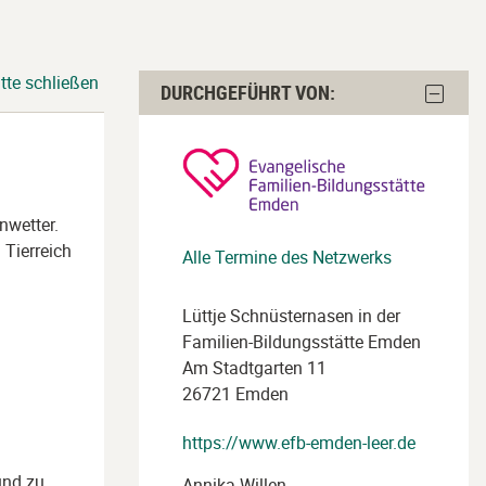
tte schließen
Durchgeführt
Block
DURCHGEFÜHRT VON:
von:
Durchge
von:
überspringen
ausble
nwetter.
 Tierreich
Alle Termine des Netzwerks
Lüttje Schnüsternasen in der
Familien-Bildungsstätte Emden
Am Stadtgarten 11
26721 Emden
https://www.efb-emden-leer.de
und zu
Annika Willen