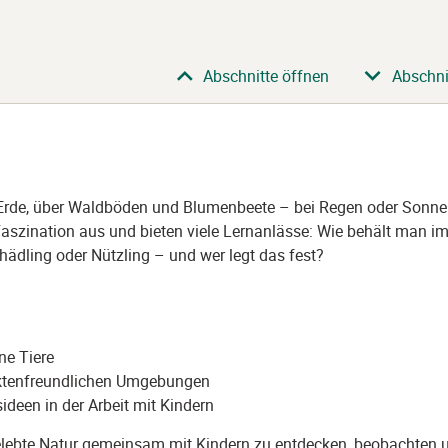
Abschnitte öffnen
Abschni
ie Erde, über Waldböden und Blumenbeete – bei Regen oder Sonne
aszination aus und bieten viele Lernanlässe: Wie behält man im
chädling oder Nützling – und wer legt das fest?
ne Tiere
ektenfreundlichen Umgebungen
deen in der Arbeit mit Kindern
 belebte Natur gemeinsam mit Kindern zu entdecken, beobachten 