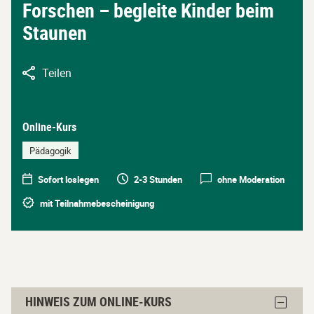
Forschen – begleite Kinder beim
Staunen
Teilen
Online-Kurs
Pädagogik
Sofort loslegen
2-3 Stunden
ohne Moderation
mit Teilnahmebescheinigung
Hinweis
Block
HINWEIS ZUM ONLINE-KURS
zum
Hinwei