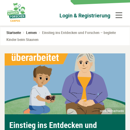
Zum
Umschalten
Hauptinhalt
zur
N
Login & Registrierung
wechseln
Sidebar
ü
Startseite
Lernen
Einstieg ins Entdecken und Forschen – begleite
Kinder beim Staunen
siehe Bildnachweis
Einstieg ins Entdecken und