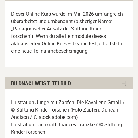
zum
Online-
Online-
Dieser Online-Kurs wurde im Mai 2026 umfangreich
Kurs
Kurs
ausble
überarbeitet und umbenannt (bisheriger Name:
überspringen
„Pädagogischer Ansatz der Stiftung Kinder
forschen"). Wenn du alle Lernmodule dieses
aktualisierten Online-Kurses bearbeitest, erhältst du
eine neue Teilnahmebescheinigung.
Bildnachweis
Block
BILDNACHWEIS TITELBILD
Titelbild
Bildnac
Titelbil
überspringen
ausble
Illustration Junge mit Zapfen: Die Kavallerie GmbH /
© Stiftung Kinder forschen (Foto Zapfen: Duncan
Andison / © stock.adobe.com)
Illustration Fachkraft: Frances Franzke / © Stiftung
Kinder forschen