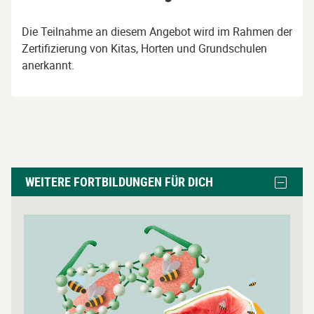
Die Teilnahme an diesem Angebot wird im Rahmen der
Zertifizierung von Kitas, Horten und Grundschulen
anerkannt.
Weitere
Block
WEITERE FORTBILDUNGEN FÜR DICH
Fortbildungen
Weitere
Fortbil
für
für
L
dich
dich
i
ausble
überspringen
n
k
z
u