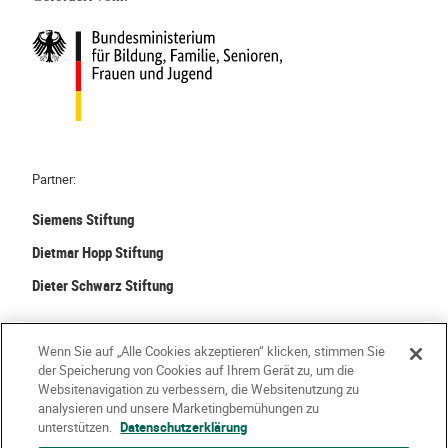
T
i
s
t
ü
b
e
r
Partner:
a
l
Siemens Stiftung
l
Dietmar Hopp Stiftung
Dieter Schwarz Stiftung
©
2026 Stiftung Kinder forschen. Alle Rechte vorbehalten.
Wenn Sie auf „Alle Cookies akzeptieren“ klicken, stimmen Sie
der Speicherung von Cookies auf Ihrem Gerät zu, um die
Kontakt
Häufige Fragen
Impressum
Websitenavigation zu verbessern, die Websitenutzung zu
analysieren und unsere Marketingbemühungen zu
Datenschutzerklärung
Nutzungsbedingungen
Über Uns
unterstützen.
Datenschutzerklärung