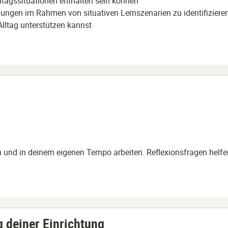
ltagssituationen enthalten sein können
llungen im Rahmen von situativen Lernszenarien zu identifizier
lltag unterstützen kannst
n und in deinem eigenen Tempo arbeiten. Reflexionsfragen helfen 
g deiner Einrichtung