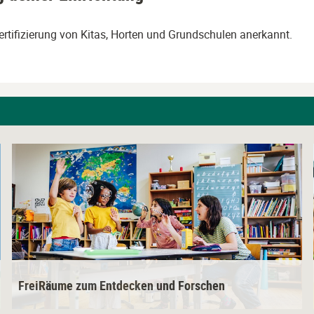
tifizierung von Kitas, Horten und Grundschulen anerkannt.
L
i
n
k
z
u
m
K
FreiRäume zum Entdecken und Forschen
u
r