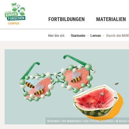
Zum
Hauptinhalt
wechseln
FORTBILDUNGEN
MATERIALIEN
Hier bin ich:
Startseite
Lernen
Durch die MINT
Illustration: Tim Brackmann, Foto: VYCHEGZHANINA / © iStock.