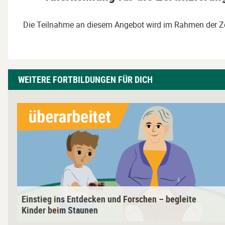
Die Teilnahme an diesem Angebot wird im Rahmen der Zer
Weitere
WEITERE FORTBILDUNGEN FÜR DICH
Fortbildungen
für
L
dich
i
überspringen
n
k
z
u
m
K
Einstieg ins Entdecken und Forschen – begleite
u
Kinder beim Staunen
r