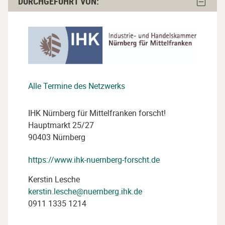
Block
DURCHGEFÜHRT VON:
von:
Durchge
von:
überspringen
ausble
Alle Termine des Netzwerks
IHK Nürnberg für Mittelfranken forscht!
Hauptmarkt 25/27
90403 Nürnberg
https://www.ihk-nuernberg-forscht.de
Kerstin Lesche
kerstin.lesche@nuernberg.ihk.de
0911 1335 1214