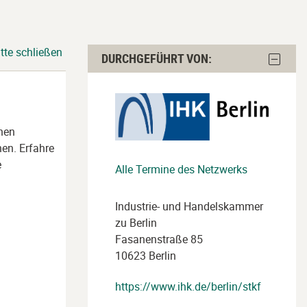
tte schließen
Durchgeführt
Block
DURCHGEFÜHRT VON:
von:
Durchge
von:
überspringen
ausble
hen
en. Erfahre
e
Alle Termine des Netzwerks
Industrie- und Handelskammer
zu Berlin
Fasanenstraße 85
10623 Berlin
https://www.ihk.de/berlin/stkf