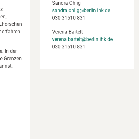
Sandra Ohlig
nz
sandra.ohlig@berlin.ihk.de
en,
030 31510 831
 „Forschen
r erfahren
Verena Bartelt
verena.bartelt@berlin.ihk.de
030 31510 831
. In der
ie Grenzen
annst.