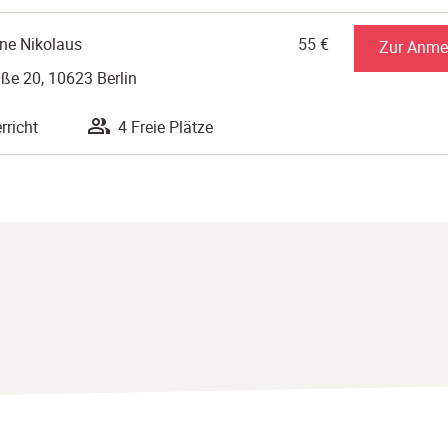
nne Nikolaus
55 €
Zur Anme
ße 20, 10623 Berlin
rricht
4 Freie Plätze