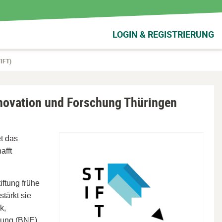
LOGIN & REGISTRIERUNG
TIFT)
nnovation und Forschung Thüringen
et das
afft
iftung frühe
tärkt sie
k,
klung (BNE)