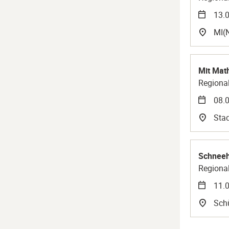
13.0
MI(
Mit Mat
Regional
08.0
Stad
Schneeh
Regional
11.0
Schü