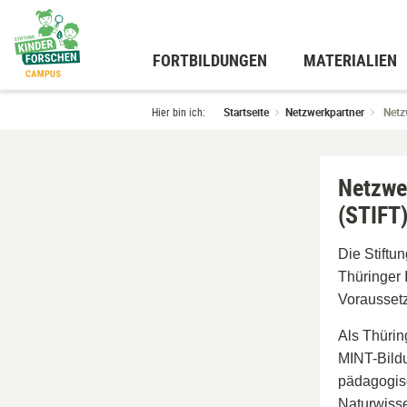
Zum
Hauptinhalt
wechseln
FORTBILDUNGEN
MATERIALIEN
Hier bin ich:
Startseite
Netzwerkpartner
Netzw
Netzwe
(STIFT
Die Stiftu
Thüringer 
Voraussetz
Als Thürin
MINT-Bildu
pädagogisc
Naturwisse