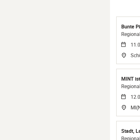
Bunte Pi
Regional
11.0
Sch
MINT ist
Regional
12.0
MI(
Stadt, 
Regional