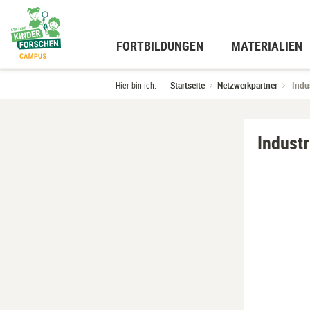
Zum
Hauptinhalt
wechseln
FORTBILDUNGEN
MATERIALIEN
Hier bin ich:
Startseite
Netzwerkpartner
Indu
Indust