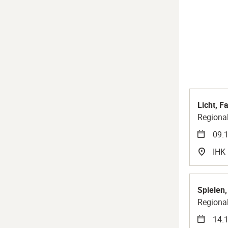
Licht, F
Regional
09.1
IHK
Spielen,
Regional
14.1