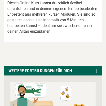
Diesen Online-Kurs kannst du zeitlich flexibel
durchführen und in deinem eigenen Tempo bearbeiten.
Er besteht aus mehreren kurzen Modulen. Sie sind so
gestaltet, dass du sie innerhalb von 5 Minuten
bearbeiten kannst – ideal um sie zwischendurch in
deinen Alltag einzuplanen.
Weitere
Block
WEITERE FORTBILDUNGEN FÜR DICH
Fortbildungen
Weitere
Fortbil
für
für
L
dich
dich
i
ausble
überspringen
n
k