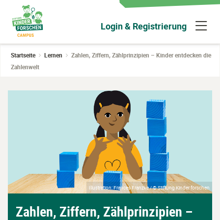
Zum
Hauptinhalt
N
Login & Registrierung
wechseln
ü
Startseite
Lernen
Zahlen, Ziffern, Zählprinzipien – Kinder entdecken die
Zahlenwelt
Illustration: Frances Franzke / © Stiftung Kinder forschen
Zahlen, Ziffern, Zählprinzipien –