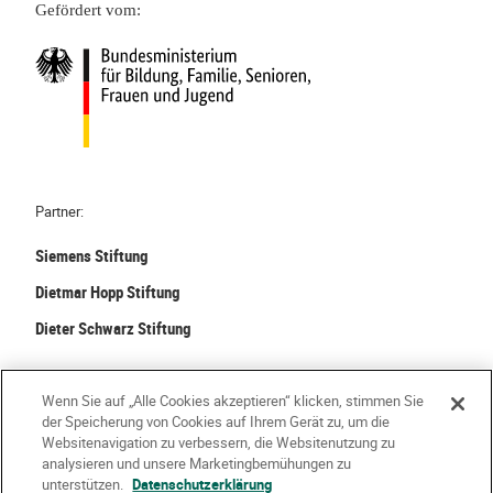
Gefördert vom:
M
g
a
t
h
e
m
a
t
Partner:
i
Siemens Stiftung
k
f
Dietmar Hopp Stiftung
r
Dieter Schwarz Stiftung
i
s
©
2026 Stiftung Kinder forschen. Alle Rechte vorbehalten.
c
Wenn Sie auf „Alle Cookies akzeptieren“ klicken, stimmen Sie
h
der Speicherung von Cookies auf Ihrem Gerät zu, um die
Kontakt
Häufige Fragen
Impressum
e
Websitenavigation zu verbessern, die Websitenutzung zu
analysieren und unsere Marketingbemühungen zu
L
Datenschutzerklärung
Nutzungsbedingungen
Über Uns
unterstützen.
Datenschutzerklärung