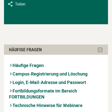
Teilen
Häufige
Block
HÄUFIGE FRAGEN
Fragen
Häufige
Fragen
überspringen
ausble
Häufige Fragen
Campus-Registrierung und Löschung
Login, E-Mail-Adresse und Passwort
Fortbildungsformate im Bereich
FORTBILDUNGEN
Technische Hinweise für Webinare