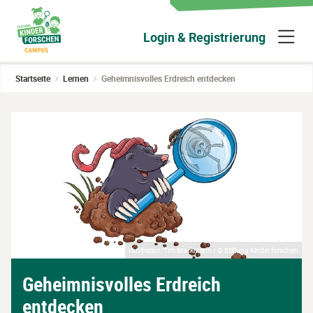
Zum
Hauptinhalt
N
Login & Registrierung
wechseln
ü
Startseite
Lernen
Geheimnisvolles Erdreich entdecken
Illustration: Tim Brackmann / © Stiftung Kinder forschen
Geheimnisvolles Erdreich
entdecken