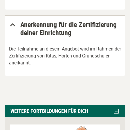
Anerkennung für die Zertifizierung
deiner Einrichtung
Die Teilnahme an diesem Angebot wird im Rahmen der
Zertifizierung von Kitas, Horten und Grundschulen
anerkannt.
Weitere
Block
WEITERE FORTBILDUNGEN FÜR DICH
Fortbildungen
Weitere
Fortbil
für
für
L
dich