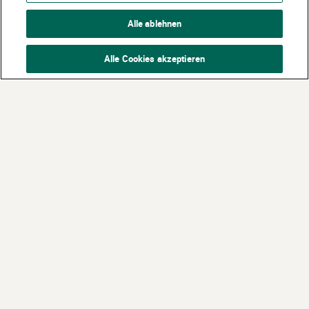
Alle ablehnen
Alle Cookies akzeptieren
Partner:
Siemens Stiftung
Dietmar Hopp Stiftung
Dieter Schwarz Stiftung
©
2026 Stiftung Kinder forschen. Alle Rechte vorbehalten.
Kontakt
Häufige Fragen
Impressum
Datenschutzerklärung
Nutzungsbedingungen
Über Uns