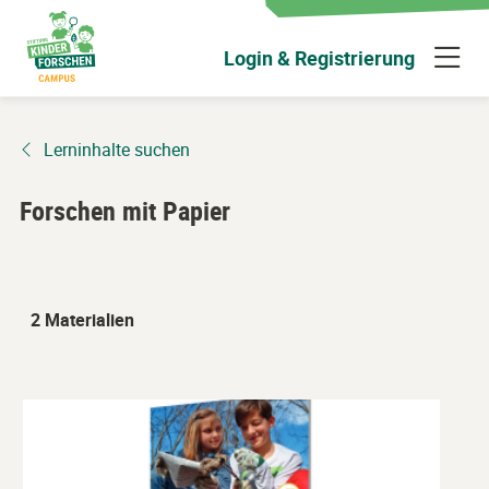
Zum
Hauptinhalt
N
Login & Registrierung
wechseln
ü
Lerninhalte suchen
Forschen mit Papier
2 Materialien