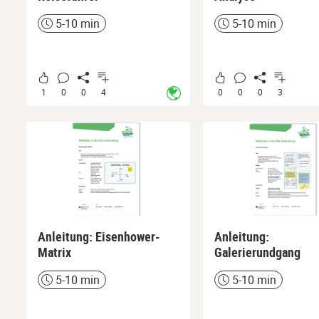
5-10 min
5-10 min
Zeit
Zeit
1
0
0
4
0
0
0
3
Anleitung: Eisenhower-
Anleitung:
Matrix
Galerierundgang
5-10 min
5-10 min
Zeit
Zeit