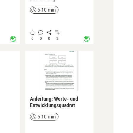
5-10 min
Zeit
0
0
0
2
Anleitung: Werte- und
Entwicklungsquadrat
5-10 min
Zeit