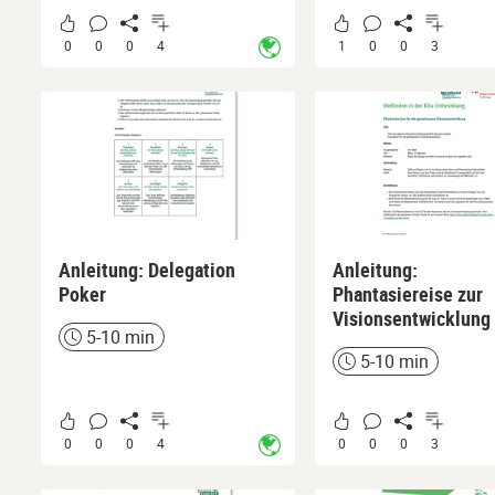
0
0
0
4
1
0
0
3
Anleitung: Delegation
Anleitung:
Poker
Phantasiereise zur
Visionsentwicklung
5-10 min
Zeit
5-10 min
Zeit
0
0
0
4
0
0
0
3