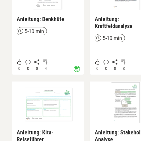
Anleitung: Denkhüte
Anleitung:
Kraftfeldanalyse
5-10 min
Zeit
5-10 min
Zeit
0
0
0
4
0
0
0
3
Anleitung: Kita-
Anleitung: Stakehol
Reiseführer
Analyse