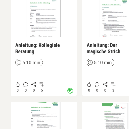
Anleitung: Kollegiale
Anleitung: Der
Beratung
magische Strich
5-10 min
5-10 min
Zeit
Zeit
0
0
0
5
0
0
0
3