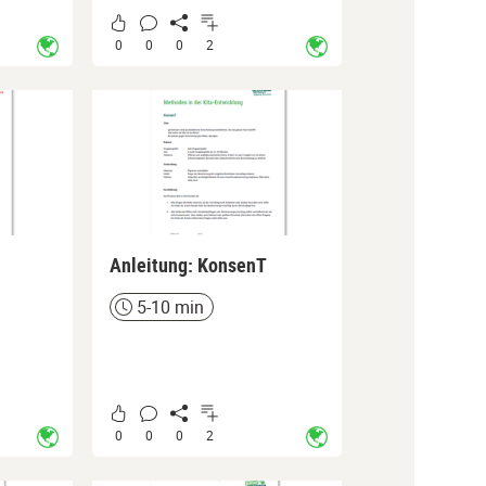
0
0
0
2
Anleitung: KonsenT
5-10 min
Zeit
0
0
0
2