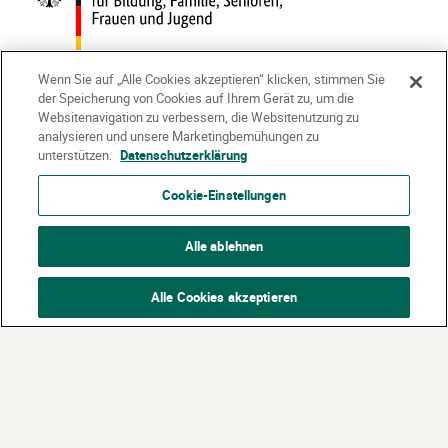
Wenn Sie auf „Alle Cookies akzeptieren“ klicken, stimmen Sie
der Speicherung von Cookies auf Ihrem Gerät zu, um die
Websitenavigation zu verbessern, die Websitenutzung zu
Partner:
analysieren und unsere Marketingbemühungen zu
unterstützen.
Datenschutzerklärung
Siemens Stiftung
Cookie-Einstellungen
Dietmar Hopp Stiftung
Dieter Schwarz Stiftung
Alle ablehnen
©
2026 Stiftung Kinder forschen. Alle Rechte vorbehalten.
Alle Cookies akzeptieren
Kontakt
Häufige Fragen
Impressum
Datenschutzerklärung
Nutzungsbedingungen
Über Uns