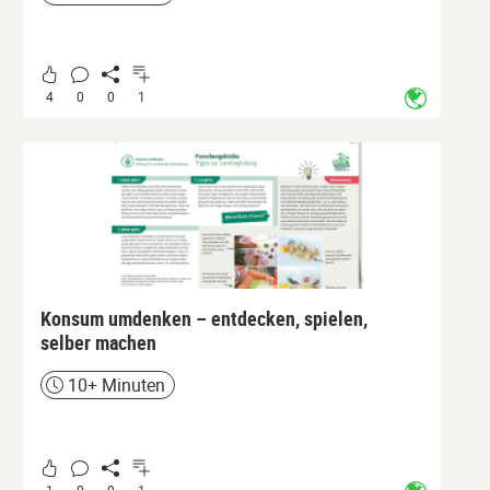
Zeit
4
0
0
1
Konsum umdenken – entdecken, spielen,
selber machen
10+ Minuten
Zeit