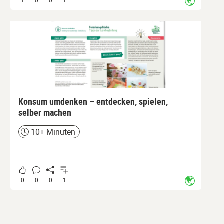
1
0
0
1
Konsum umdenken – entdecken, spielen,
selber machen
10+ Minuten
Zeit
0
0
0
1