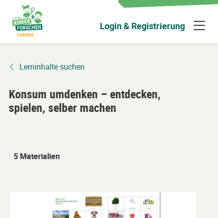
Zum
Hauptinhalt
N
Login & Registrierung
wechseln
ü
Lerninhalte suchen
Konsum umdenken – entdecken,
spielen, selber machen
5 Materialien