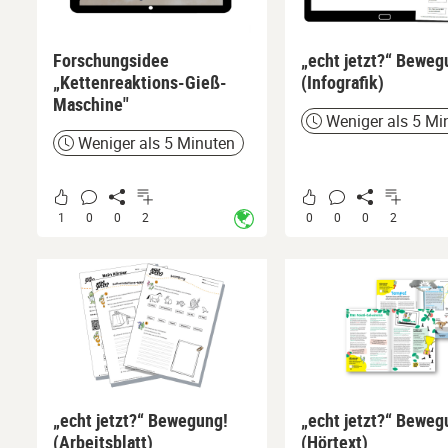
Forschungsidee
„echt jetzt?“ Beweg
„Kettenreaktions-Gieß-
(Infografik)
Maschine"
Weniger als 5 Mi
Zeit
Weniger als 5 Minuten
Zeit
1
0
0
2
0
0
0
2
Arbeitsblätter
„echt jetzt?“ Bewegung!
„echt jetzt?“ Beweg
(Arbeitsblatt)
(Hörtext)