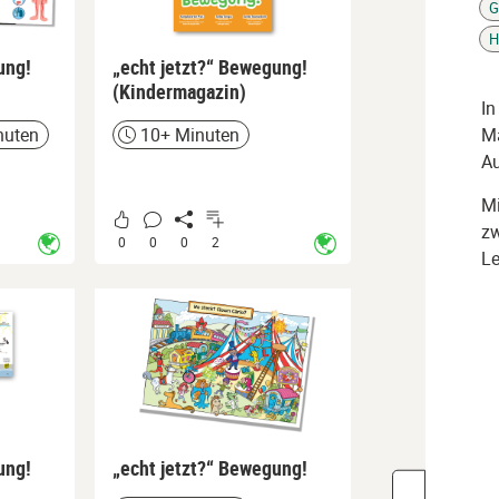
G
Ta
H
ung!
„echt jetzt?“ Bewegung!
(Kindermagazin)
In
nuten
10+ Minuten
Ma
Zeit
Au
Mi
zw
0
0
0
2
Le
ung!
„echt jetzt?“ Bewegung!