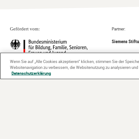
Partner:
Gefördert vom:
Siemens Stift
Wenn Sie auf „Alle Cookies akzeptieren“ klicken, stimmen Sie der Speich
Websitenavigation zu verbessern, die Websitenutzung zu analysieren un
Datenschutzerklärung
©
2026 Stiftung Kinder forschen. Alle Rechte vorbehalten.
Kontakt
Häufige Fragen
Impressum
Datenschutze