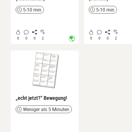
5-10 min
5-10 min
Zeit
Zeit
0
0
0
2
0
0
0
2
„echt jetzt?“ Bewegung!
Weniger als 5 Minuten
Zeit