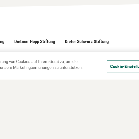
ung
Dietmar Hopp Stiftung
Dieter Schwarz Stiftung
erung von Cookies auf Ihrem Gerät zu, um die
Cookie-Einstell
d unsere Marketingbemühungen zu unterstützen.
rklärung
Nutzungsbedingungen
Über Uns