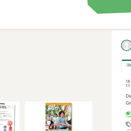
Üb
18.
11:
Di
Gr
Magazincover
„echt
jetzt“
Bewegung