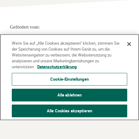
Gefördert vom:
Wenn Sie auf „Alle Cookies akzeptieren“ klicken, stimmen Sie
der Speicherung von Cookies auf Ihrem Gerät zu, um die
Websitenavigation zu verbessern, die Websitenutzung zu
analysieren und unsere Marketingbemühungen zu
unterstützen.
Datenschutzerklärung
Cookie-Einstellungen
Partner:
Alle ablehnen
Siemens Stiftung
Dietmar Hopp Stiftung
Alle Cookies akzeptieren
Dieter Schwarz Stiftung
©
2026 Stiftung Kinder forschen. Alle Rechte vorbehalten.