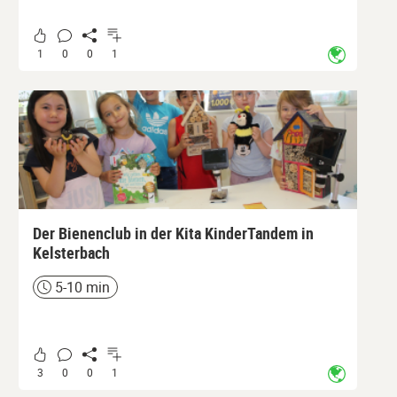
1
0
0
1
Der Bienenclub in der Kita KinderTandem in
Kelsterbach
5-10 min
Zeit
3
0
0
1