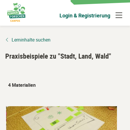
Zum
Hauptinhalt
N
Login & Registrierung
wechseln
ü
Lerninhalte suchen
Praxisbeispiele zu "Stadt, Land, Wald"
4 Materialien