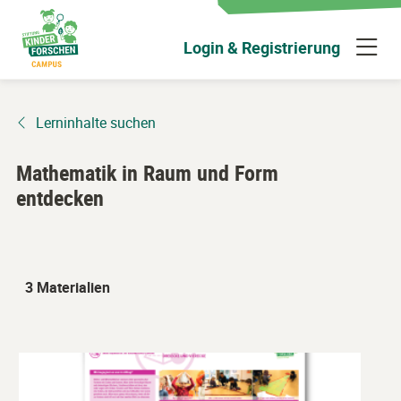
Zum
Hauptinhalt
N
Login & Registrierung
wechseln
ü
Lerninhalte suchen
Mathematik in Raum und Form
entdecken
3 Materialien