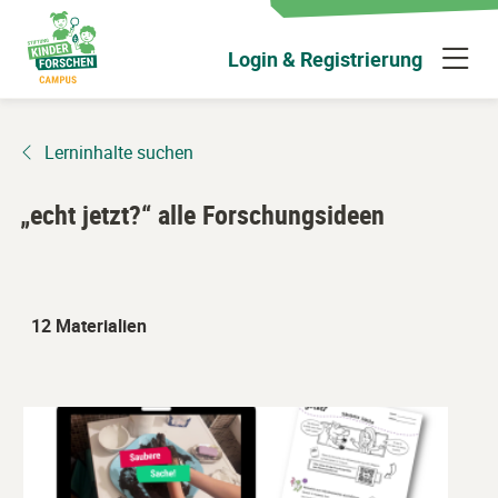
Zum
Hauptinhalt
N
Login & Registrierung
wechseln
ü
Lerninhalte suchen
„echt jetzt?“ alle Forschungsideen
12 Materialien