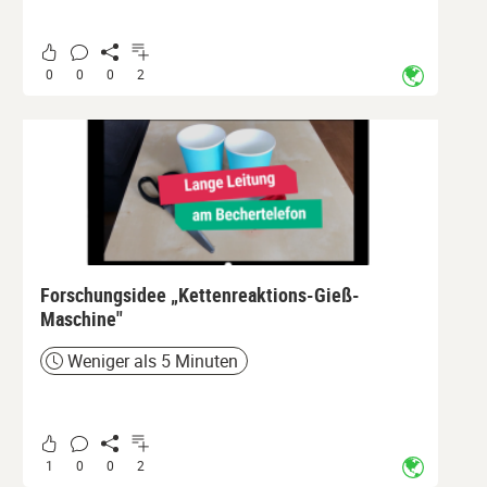
0
0
0
2
Forschungsidee „Kettenreaktions-Gieß-
Maschine"
Weniger als 5 Minuten
Zeit
1
0
0
2