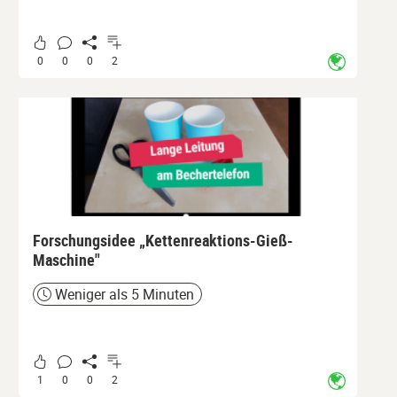
0
0
0
2
Forschungsidee „Kettenreaktions-Gieß-
Maschine"
Weniger als 5 Minuten
Zeit
1
0
0
2