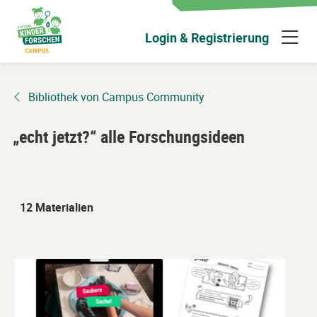
Zum
Hauptinhalt
N
Login & Registrierung
wechseln
ü
Bibliothek von Campus Community
„echt jetzt?“ alle Forschungsideen
12 Materialien