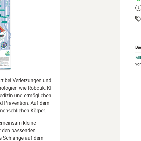
Ze
Ta
Die
MI
vo
ert bei Verletzungen und
ologien wie Robotik, KI
Medizin und ermöglichen
d Prävention. Auf dem
 menschlichen Körper.
emeinsam kleine
 den passenden
die Schlange auf dem