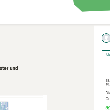
Üb
ter und
18.
10:
Di
Gr