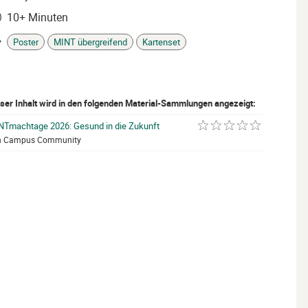
10+ Minuten
it
Poster
MINT übergreifend
Kartenset
gs
ser Inhalt wird in den folgenden Material-Sammlungen angezeigt:
NTmachtage 2026: Gesund in die Zukunft
mit 0 von 5 Sternen be
n Campus Community