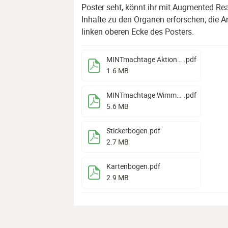
Poster seht, könnt ihr mit Augmented Real
Inhalte zu den Organen erforschen; die Anl
linken oberen Ecke des Posters.
MINTmachtage Aktionsplakat_A3
.pdf
1.6 MB
MINTmachtage Wimmelposter
.pdf
5.6 MB
Stickerbogen
.pdf
2.7 MB
Kartenbogen
.pdf
2.9 MB