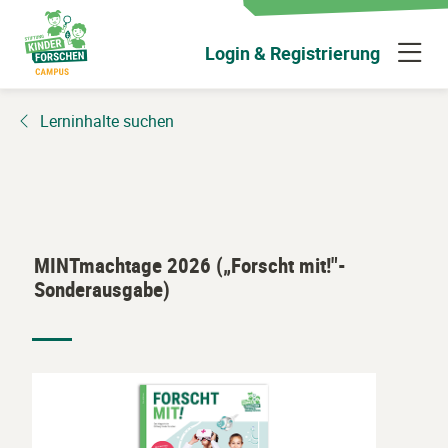
Zum
Hauptinhalt
N
Login & Registrierung
wechseln
ü
Lerninhalte suchen
MINTmachtage 2026 („Forscht mit!"-
Sonderausgabe)