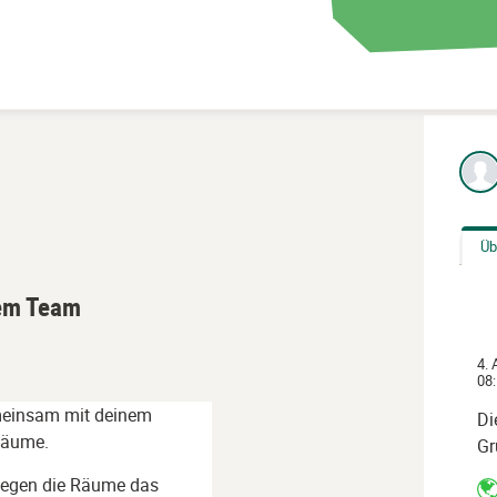
Üb
em Team
4. 
08:
meinsam mit deinem
Di
Räume.
Gr
 Regen die Räume das