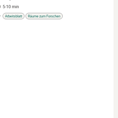
5-10 min
it
Arbeitsblatt
Räume zum Forschen
gs