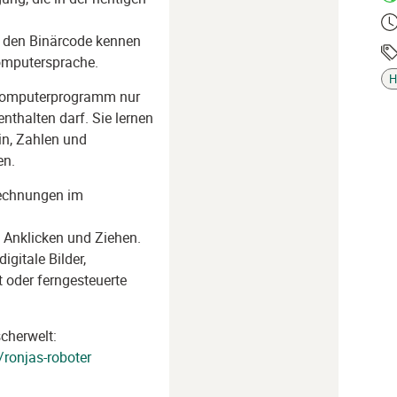
Ze
r den Binärcode kennen
omputersprache.
Ta
H
n Computerprogramm nur
enthalten darf. Sie lernen
in, Zahlen und
en.
Rechnungen im
Anklicken und Ziehen.
gitale Bilder,
 oder ferngesteuerte
scherwelt:
/ronjas-roboter