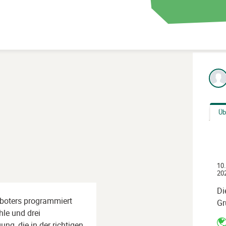
Üb
10.
202
Di
boters programmiert
Gr
hle und drei
ng, die in der richtigen