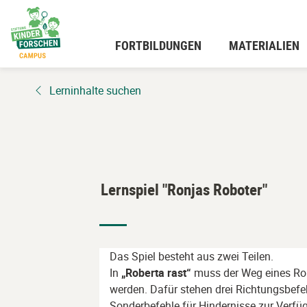
Zum
Hauptinhalt
wechseln
FORTBILDUNGEN
MATERIALIEN
Lerninhalte suchen
Lernspiel "Ronjas Roboter"
Das Spiel besteht aus zwei Teilen.
In
„Roberta rast“
muss der Weg eines Ro
werden. Dafür stehen drei Richtungsbefe
Sonderbefehle für Hindernisse zur Verfügu