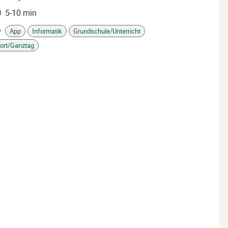
5-10 min
it
App
Informatik
Grundschule/Unterricht
gs
ort/Ganztag