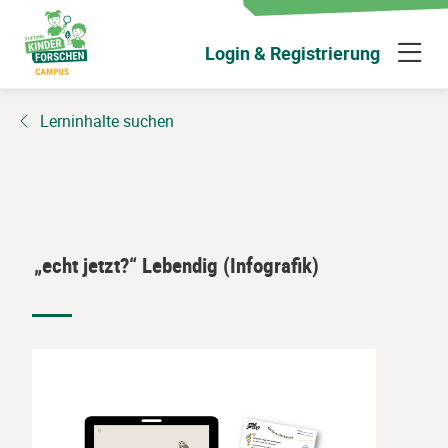
Zum
Hauptinhalt
N
Login & Registrierung
wechseln
ü
Lerninhalte suchen
„echt jetzt?“ Lebendig (Infografik)