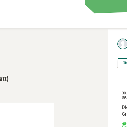
Üb
att)
30.
09:
Di
Gr