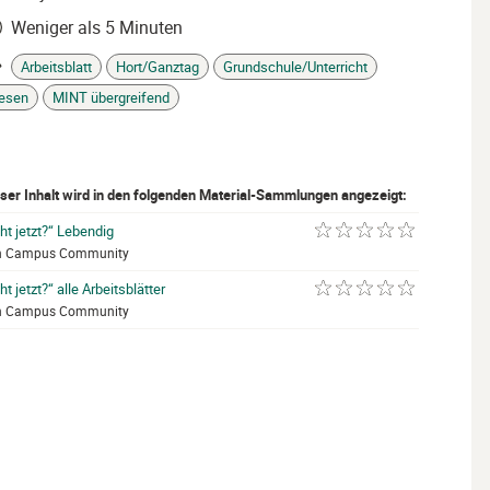
Weniger als 5 Minuten
it
Arbeitsblatt
Hort/Ganztag
Grundschule/Unterricht
gs
esen
MINT übergreifend
ser Inhalt wird in den folgenden Material-Sammlungen angezeigt:
ht jetzt?“ Lebendig
mit 0 von 5 Sternen be
n Campus Community
ht jetzt?“ alle Arbeitsblätter
mit 0 von 5 Sternen be
n Campus Community