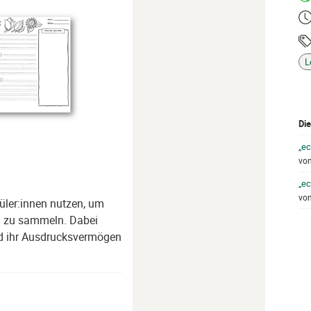
Ze
Ta
L
Die
„ec
vo
„ec
vo
üler:innen nutzen, um
en zu sammeln. Dabei
nd ihr Ausdrucksvermögen