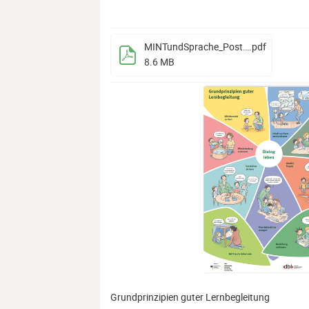
MINTundSprache_Poster_Lernbegleitung
.pdf
8.6 MB
Grundprinzipien guter Lernbegleitung