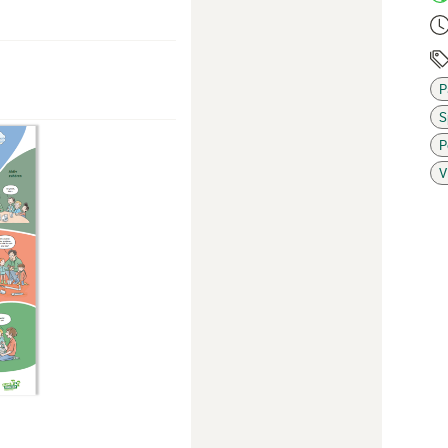
Ze
P
S
Ta
P
V