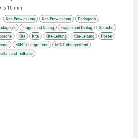
5-10 min
it
Kita-Entwicklung
Kita-Entwicklung
Pädagogik
ädagogik
Fragen und Dialog
Fragen und Dialog
Sprache
prache
Kita
Kita
Kita-Leitung
Kita-Leitung
Poster
gs
oster
MINT übergreifend
MINT übergreifend
ielfalt und Teilhabe