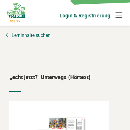
Zum
Hauptinhalt
N
Login & Registrierung
wechseln
ü
Lerninhalte suchen
„echt jetzt?" Unterwegs (Hörtext)