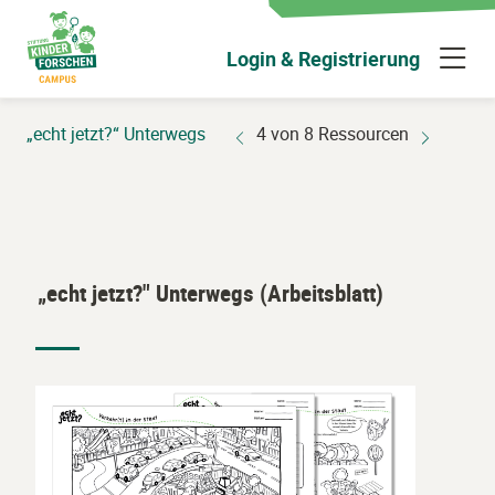
Zum
Hauptinhalt
N
Login & Registrierung
wechseln
ü
„echt jetzt?“ Unterwegs
4 von 8 Ressourcen
„echt jetzt?" Unterwegs (Arbeitsblatt)