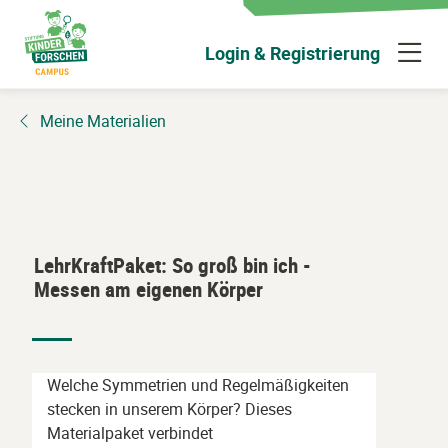
Zum
Hauptinhalt
N
Login & Registrierung
wechseln
ü
Meine Materialien
LehrKraftPaket: So groß bin ich -
Messen am eigenen Körper
Welche Symmetrien und Regelmäßigkeiten
stecken in unserem Körper? Dieses
Materialpaket verbindet