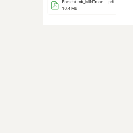
Forscht-mit_MINTmachtage_2024
.pdf
10.4 MB