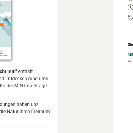
Ze
Ta
Die
MI
vo
ht mit!"
enthält
nd Entdecken rund ums
Motto der MINTmachtage
ndungen haben uns
die Natur ihren Freiraum