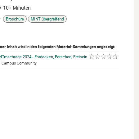
10+ Minuten
it
Broschüre
MINT übergreifend
gs
ser Inhalt wird in den folgenden Material-Sammlungen angezeigt:
NTmachtage 2024 - Entdecken, Forschen, Freisein
mit 0 von 5 Sternen be
n Campus Community