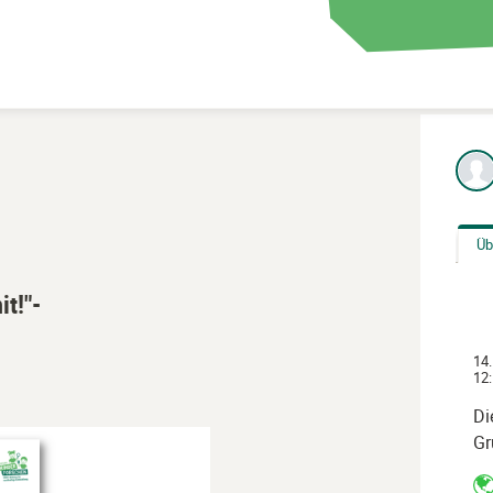
Üb
t!"-
14.
12:
Di
Gr