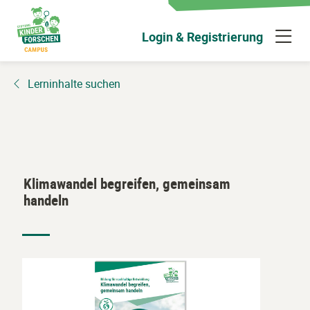
Zum
Hauptinhalt
N
Login & Registrierung
wechseln
ü
Lerninhalte suchen
Klimawandel begreifen, gemeinsam
handeln